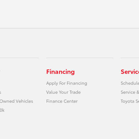
Financing
Servic
Apply For Financing
Schedule
s
Value Your Trade
Service &
e-Owned Vehicles
Finance Center
Toyota S
0k