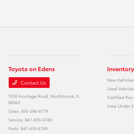
Toyota on Edens
Inventory
New Vehicles
Contact Us
Used Vehicle
1530 Frontage Road,
Northbrook, IL
Certified Pr
60062
View Under 2
Sales:
815-396-6779
Service:
847-610-6749
Parts:
847-610-6749